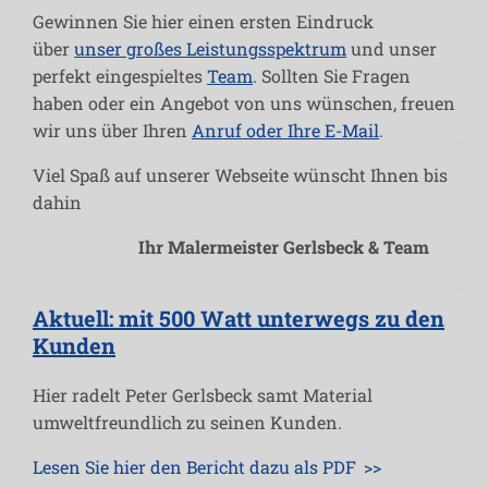
Lackierungen
Gewinnen Sie hier einen ersten Eindruck
über
unser großes Leistungsspektrum
und unser
Kreative Wandgestaltung
perfekt eingespieltes
Team
. Sollten Sie Fragen
haben oder ein Angebot von uns wünschen, freuen
wir uns über Ihren
Anruf oder Ihre E-Mail
.
Über uns
Viel Spaß auf unserer Webseite wünscht Ihnen bis
Ihre Vorteile
dahin
Ihr Malermeister Gerlsbeck & Team
Beispiele & Referenzen
Kontakt
Aktuell: mit 500 Watt unterwegs zu den
Kunden
Cookie-Richtlinie (EU)
Hier radelt Peter Gerlsbeck samt Material
umweltfreundlich zu seinen Kunden.
Datenschutzerklärung
Lesen Sie hier den Bericht dazu als PDF