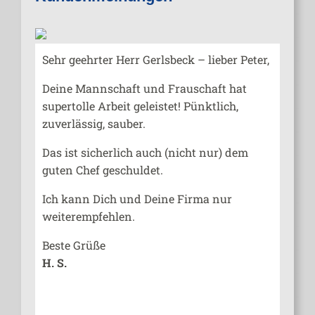
Sehr geehrter Herr Gerlsbeck – lieber Peter,
Lieber H
tmals
Deine Mannschaft und Frauschaft hat
sehr ge
supertolle Arbeit geleistet! Pünktlich,
„Textlei
n.
zuverlässig, sauber.
Homepag
am
Das ist sicherlich auch (nicht nur) dem
„Herr G
ehlen.
guten Chef geschuldet.
uns am 
die Au
ell,
Ich kann Dich und Deine Firma nur
gebrach
weiterempfehlen.
nden wir
Bei jed
Beste Grüße
häre,
gearbei
H. S.
perfekt
s, was
Die Fir
urat